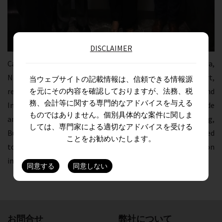
DISCLAIMER
Caption: Ajay Sethi, Managing Partner, and Rajiv Arya,
National Head – Accounting and Business and Support,
当ウェブサイトの記載情報は、信頼できる情報源
received the certificate from Leo Bremanis, Trade and
を元にその内容を確認しておりますが、法務、税
務、会計等に関する専門的なアドバイスを与える
Investment Commissioner in India at the Australian Trade
ものではありません。個別具体的な案件に関しま
and Investment Commission (Austrade) and Preeti Dang,
しては、専門家による適切なアドバイスを受ける
Business Head, CPA Australia. ASA remains firmly committed
ことをお勧めいたします。
to employee’s professional development and value addition
in our client delivery.
お問合せ
弊社について