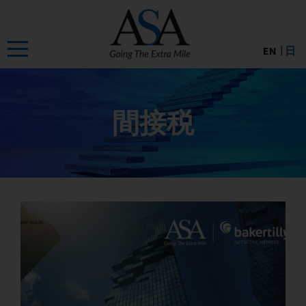
Skip
to
the
EN
日
content
間接税