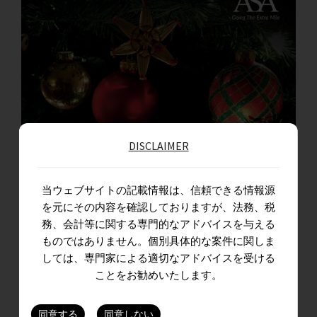
DISCLAIMER
当ウェブサイトの記載情報は、信頼できる情報源
The Bottom Line – December 2023 Edition
を元にその内容を確認しておりますが、法務、税
務、会計等に関する専門的なアドバイスを与える
A monthly capsule of key regulatory changes in direct & indirect tax,
ものではありません。個別具体的な案件に関しま
しては、専門家による適切なアドバイスを受ける
corporate & allied laws, and updates from the…
ことをお勧めいたします。