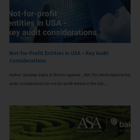
Not-for-Profit Entities in USA – Key Audit
Considerations
Author: Sundeep Gupta & Shivam Agarwal , ASA This article explores key
audit considerations for not-for-profit entities in the USA,…