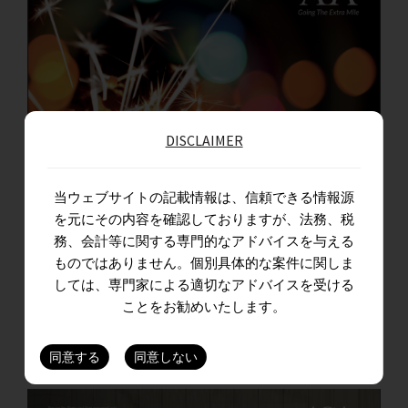
DISCLAIMER
当ウェブサイトの記載情報は、信頼できる情報源
を元にその内容を確認しておりますが、法務、税
務、会計等に関する専門的なアドバイスを与える
The Bottom Line – November 2023 Edition
ものではありません。個別具体的な案件に関しま
しては、専門家による適切なアドバイスを受ける
A monthly capsule of key regulatory changes in direct & indirect tax,
ことをお勧めいたします。
corporate & allied laws, and updates from the…