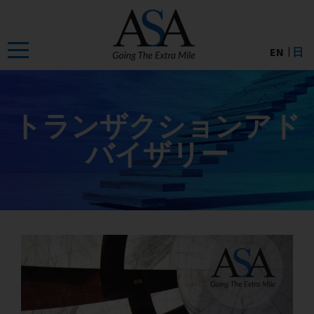
Skip
to
the
EN
日
content
トランザクションアド
バイザリー