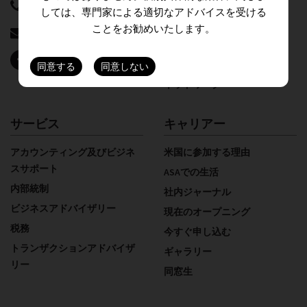
91 11 4100 9999
私たちは誰
しては、専門家による適切なアドバイスを受ける
強み
ことをお勧めいたします。
info@asa.in
重要人物
国際デスク
ネットワーク
サービス
キャリアー
アカウンティング及びビジネ
米国に参加する理由
スサポート
ASAでの生活
内部統制
社内ジャーナル
ビジネスアドバイザリー
現在のオープニング
税務
今すぐ申し込む
トランザクションアドバイザ
ギャラリー
リー
同窓生