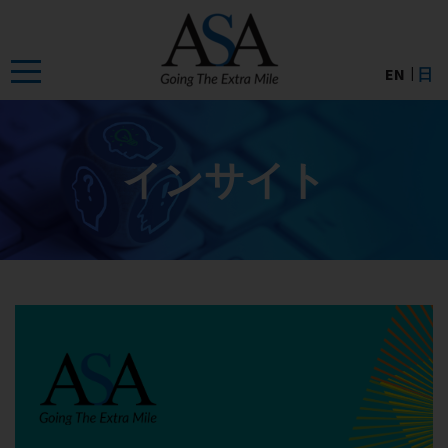
Skip
to
the
EN
日
content
インサイト