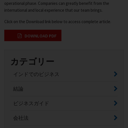
operational phase. Companies can greatly benefit from the
international and local experience that our team brings.
Click on the Download link below to access complete article.
DOWNLOAD PDF
カテゴリー
インドでのビジネス
結論
ビジネスガイド
会社法