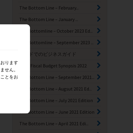
The Bottom Line – February...
The Bottom Line – January ...
The Bottomline – October 2023 Ed...
The Bottomline – September 2023 ...
インドでのビジネスガイド
ております
India Fiscal Budget Synopsis 2022
りません。
ることをお
The Bottom Line – September 2021...
The Bottom Line – Augsut 2021 Ed...
The Bottom Line – July 2021 Edition
The Bottom Line – June 2021 Edition
The Bottom Line – April 2021 Edi...