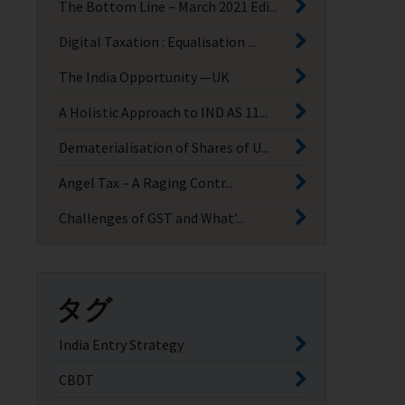
The Bottom Line – March 2021 Edi...
Digital Taxation : Equalisation ...
The India Opportunity —UK
A Holistic Approach to IND AS 11...
Dematerialisation of Shares of U...
Angel Tax – A Raging Contr...
Challenges of GST and What’...
タグ
India Entry Strategy
CBDT