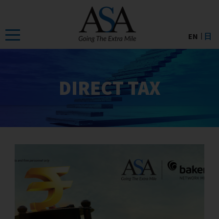
Skip
to
the
EN
日
content
DIRECT TAX