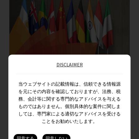
DISCLAIMER
The Bottomline – October 2023 Edition
当ウェブサイトの記載情報は、信頼できる情報源
Advisory Business , Accounting & Business Support , Assurance , Direct
を元にその内容を確認しておりますが、法務、税
Tax , Indirect Tax , Taxation , Transaction Advisory…
務、会計等に関する専門的なアドバイスを与える
ものではありません。個別具体的な案件に関しま
しては、専門家による適切なアドバイスを受ける
ことをお勧めいたします。