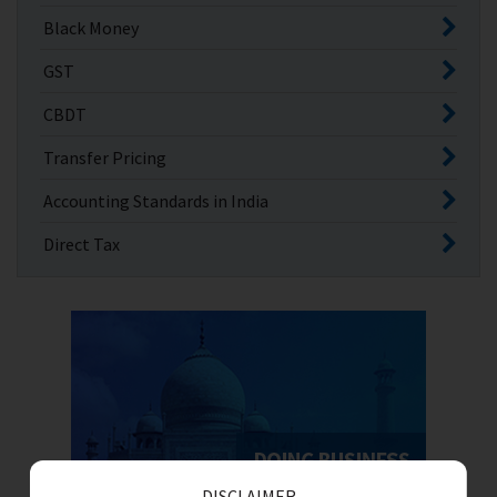
Black Money
GST
CBDT
Transfer Pricing
Accounting Standards in India
Direct Tax
DISCLAIMER